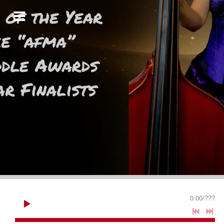
0:00
/
???