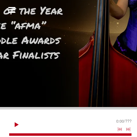
0:00
/
???