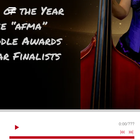
0:00
/
???